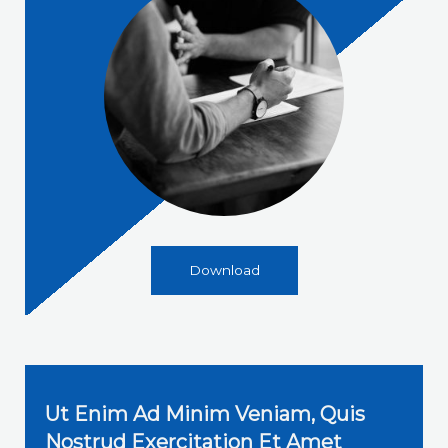
Download
Ut Enim Ad Minim Veniam, Quis
Nostrud Exercitation Et Amet