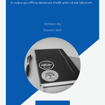
in culpa qui officia deserunt mollit anim id est laborum
Written By
Steven Bell